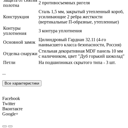
Защита от снятия
2 противосъемных ригеля
полотна
Сталь 1,5 мм, закрытый утепленный короб,
Конструкция
усиливающие 2 ребра жесткости
(вертикальные П-образные, утепленные)
Контуры
3 контура уплотнения
уплотнения
Цилиндровый Гардиан 32.11 (4-го
Основной замок
наивысшего класса безопасности, Россия)
Стильная декоративная MDF панель 10 мм
Отделка снаружи
с наличником, цвет "Дуб горький шоколад"
Петли
На подшипниках скрытого типа - 3 шт.
...
Все характеристики
Facebook
Twitter
Вконтакте
Google+