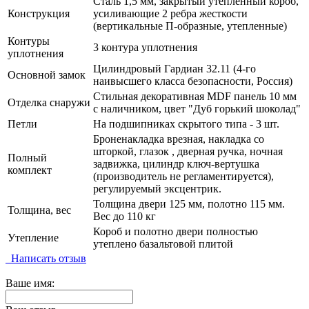
Сталь 1,5 мм, закрытый утепленный короб,
Конструкция
усиливающие 2 ребра жесткости
(вертикальные П-образные, утепленные)
Контуры
3 контура уплотнения
уплотнения
Цилиндровый Гардиан 32.11 (4-го
Основной замок
наивысшего класса безопасности, Россия)
Стильная декоративная MDF панель 10 мм
Отделка снаружи
с наличником, цвет "Дуб горький шоколад"
Петли
На подшипниках скрытого типа - 3 шт.
Броненакладка врезная, накладка со
шторкой, глазок , дверная ручка, ночная
Полный
задвижка, цилиндр ключ-вертушка
комплект
(производитель не регламентируется),
регулируемый эксцентрик.
Толщина двери 125 мм, полотно 115 мм.
Толщина, вес
Вес до 110 кг
Короб и полотно двери полностью
Утепление
утеплено базальтовой плитой
Написать отзыв
Ваше имя: