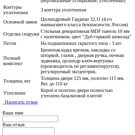
(вертикальные П-образные, утепленные)
Контуры
3 контура уплотнения
уплотнения
Цилиндровый Гардиан 32.11 (4-го
Основной замок
наивысшего класса безопасности, Россия)
Стильная декоративная MDF панель 10 мм
Отделка снаружи
с наличником, цвет "Дуб горький шоколад"
Петли
На подшипниках скрытого типа - 3 шт.
Броненакладка врезная, накладка со
шторкой, глазок , дверная ручка, ночная
Полный
задвижка, цилиндр ключ-вертушка
комплект
(производитель не регламентируется),
регулируемый эксцентрик.
Толщина двери 125 мм, полотно 115 мм.
Толщина, вес
Вес до 110 кг
Короб и полотно двери полностью
Утепление
утеплено базальтовой плитой
Написать отзыв
Ваше имя:
Ваш отзыв