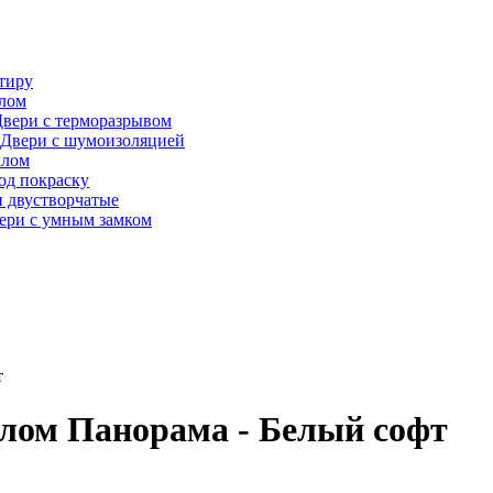
тиру
алом
вери с терморазрывом
Двери с шумоизоляцией
клом
од покраску
 двустворчатые
ери с умным замком
т
лом Панорама - Белый софт