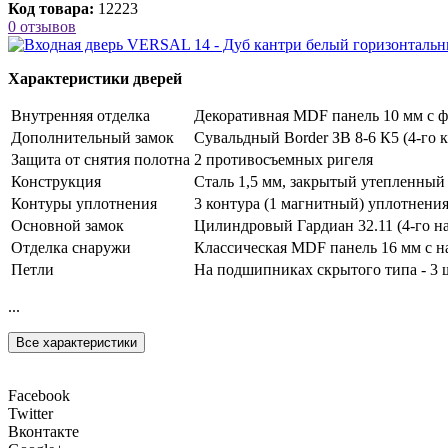
Код товара:
12223
0 отзывов
Характеристики дверей
Внутренняя отделка
Декоративная MDF панель 10 мм с ф
Дополнительный замок
Сувальдный Border ЗВ 8-6 К5 (4-го к
Защита от снятия полотна
2 противосъемных ригеля
Конструкция
Сталь 1,5 мм, закрытый утепленный
Контуры уплотнения
3 контура (1 магнитный) уплотнени
Основной замок
Цилиндровый Гардиан 32.11 (4-го на
Отделка снаружи
Классическая MDF панель 16 мм с н
Петли
На подшипниках скрытого типа - 3 
...
Все характеристики
Facebook
Twitter
Вконтакте