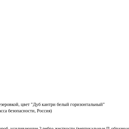
зеровкой, цвет "Дуб кантри белый горизонтальный"
асса безопасности, Россия)
ороб, усиливающие 2 ребра жесткости (вертикальные П-образные