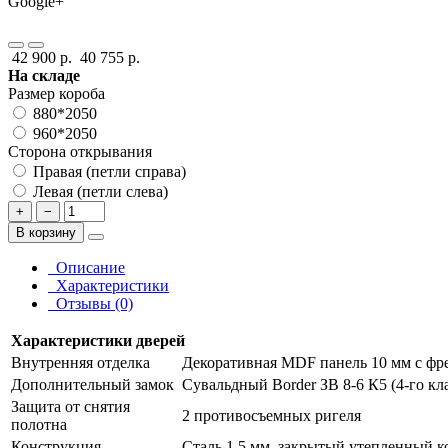
Google+
42 900 р.
40 755 р.
На складе
Размер короба
880*2050
960*2050
Сторона открывания
Правая (петли справа)
Левая (петли слева)
+
−
В корзину
Описание
Характеристики
Отзывы (0)
Характеристики дверей
Внутренняя отделка
Декоративная MDF панель 10 мм с фре
Дополнительный замок
Сувальдный Border ЗВ 8-6 К5 (4-го кл
Защита от снятия
2 противосъемных ригеля
полотна
Конструкция
Сталь 1,5 мм, закрытый утепленный к