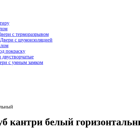
тиру
алом
вери с терморазрывом
Двери с шумоизоляцией
клом
од покраску
 двустворчатые
ери с умным замком
альный
уб кантри белый горизонталь