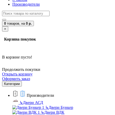
Производители
0
товаров,
на
0 р.
×
Корзина покупок
В корзине пусто!
Продолжить покупки
Открыть корзину
Оформить заказ
Категории
Производители
↳
Двери АСД
↳
Двери Бункер
↳
Двери ВДК