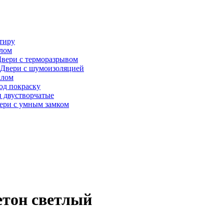
тиру
алом
вери с терморазрывом
Двери с шумоизоляцией
клом
од покраску
 двустворчатые
ери с умным замком
етон светлый