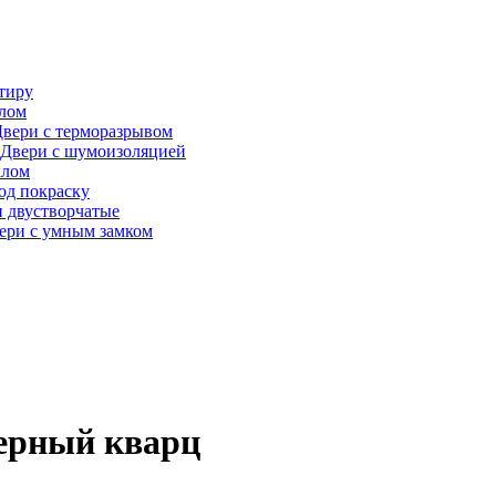
тиру
алом
вери с терморазрывом
Двери с шумоизоляцией
клом
од покраску
 двустворчатые
ери с умным замком
Черный кварц