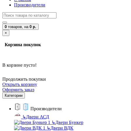
Производители
0
товаров,
на
0 р.
×
Корзина покупок
В корзине пусто!
Продолжить покупки
Открыть корзину
Оформить заказ
Категории
Производители
↳
Двери АСД
↳
Двери Бункер
↳
Двери ВДК