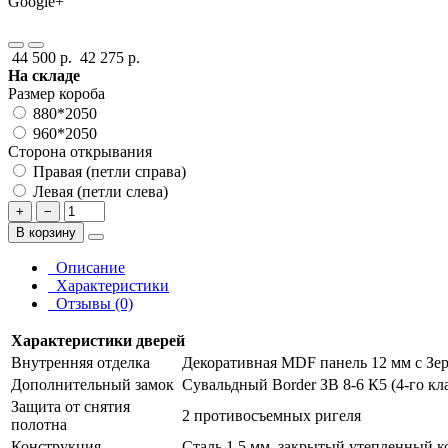
Google+
44 500 р.
42 275 р.
На складе
Размер короба
880*2050
960*2050
Сторона открывания
Правая (петли справа)
Левая (петли слева)
+
−
В корзину
Описание
Характеристики
Отзывы (0)
Характеристики дверей
Внутренняя отделка
Декоративная MDF панель 12 мм с Зер
Дополнительный замок
Сувальдный Border ЗВ 8-6 К5 (4-го кл
Защита от снятия
2 противосъемных ригеля
полотна
Конструкция
Сталь 1,5 мм, закрытый утепленный к