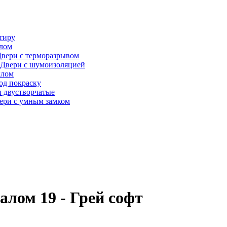
тиру
алом
вери с терморазрывом
Двери с шумоизоляцией
клом
од покраску
 двустворчатые
ери с умным замком
лом 19 - Грей софт