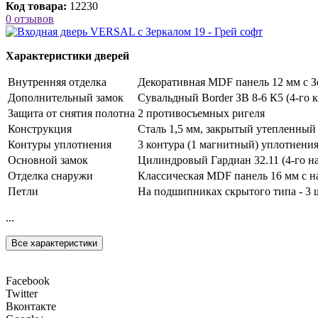
Код товара:
12230
0 отзывов
Характеристики дверей
Внутренняя отделка
Декоративная MDF панель 12 мм с З
Дополнительный замок
Сувальдный Border ЗВ 8-6 К5 (4-го к
Защита от снятия полотна
2 противосъемных ригеля
Конструкция
Сталь 1,5 мм, закрытый утепленный
Контуры уплотнения
3 контура (1 магнитный) уплотнени
Основной замок
Цилиндровый Гардиан 32.11 (4-го на
Отделка снаружи
Классическая MDF панель 16 мм с н
Петли
На подшипниках скрытого типа - 3 
...
Все характеристики
Facebook
Twitter
Вконтакте