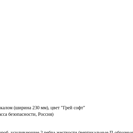
калом (ширина 230 мм), цвет "Грей софт"
асса безопасности, Россия)
ороб, усиливающие 2 ребра жесткости (вертикальные П-образные