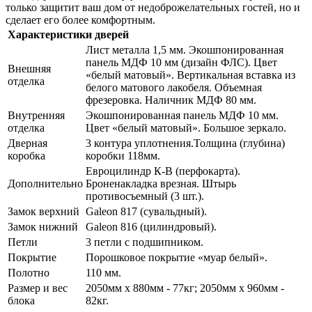
только защитит ваш дом от недоброжелательных гостей, но и
сделает его более комфортным.
Характеристики дверей
Лист металла 1,5 мм. Экошпонированная
панель МДФ 10 мм (дизайн ФЛС). Цвет
Внешняя
«белый матовый». Вертикальная вставка из
отделка
белого матового лакобеля. Объемная
фрезеровка. Наличник МДФ 80 мм.
Внутренняя
Экошпонированная панель МДФ 10 мм.
отделка
Цвет «белый матовый». Большое зеркало.
Дверная
3 контура уплотнения.Толщина (глубина)
коробка
коробки 118мм.
Евроцилиндр К-В (перфокарта).
Дополнительно
Броненакладка врезная. Штырь
противосъемный (3 шт.).
Замок верхний
Galeon 817 (сувальдный).
Замок нижний
Galeon 816 (цилиндровый).
Петли
3 петли с подшипником.
Покрытие
Порошковое покрытие «муар белый».
Полотно
110 мм.
Размер и вес
2050мм х 880мм - 77кг; 2050мм х 960мм -
блока
82кг.