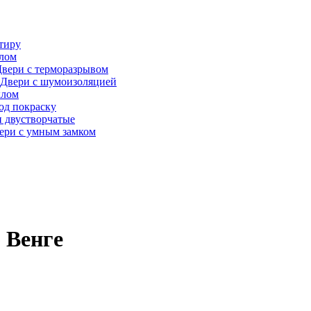
тиру
алом
вери с терморазрывом
Двери с шумоизоляцией
клом
од покраску
 двустворчатые
ери с умным замком
 Венге