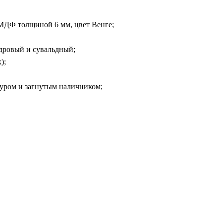
МДФ толщиной 6 мм, цвет Венге;
дровый и сувальдный;
);
уром и загнутым наличником;