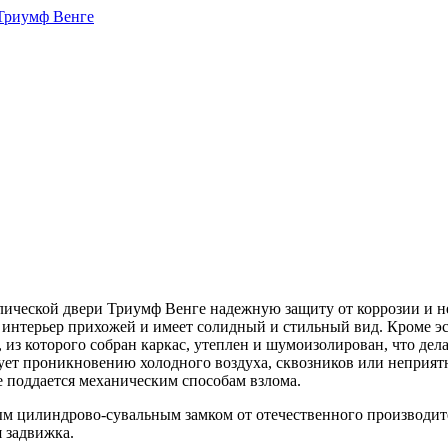
ической двери Триумф Венге надежную защиту от коррозии и н
интерьер прихожей и имеет солидный и стильный вид. Кроме 
из которого собран каркас, утеплен и шумоизолирован, что де
ует проникновению холодного воздуха, сквозников или неприятн
е поддается механическим способам взлома.
 цилиндрово-сувальным замком от отечественного производите
 задвижка.