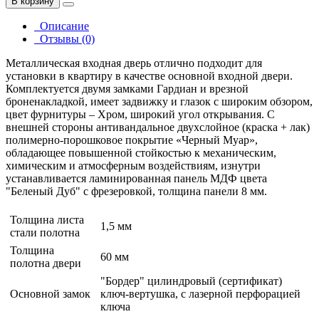
В корзину
Описание
Отзывы (0)
Металлическая входная дверь отлично подходит для
установки в квартиру в качестве основной входной двери.
Комплектуется двумя замками Гардиан и врезной
броненакладкой, имеет задвижку и глазок c широким обзором,
цвет фурнитуры – Хром, широкий угол открывания. С
внешней стороны антивандальное двухслойное (краска + лак)
полимерно-порошковое покрытие «Черный Муар»,
обладающее повышенной стойкостью к механическим,
химическим и атмосферным воздействиям, изнутри
устанавливается ламинированная панель МДФ цвета
"Беленый Дуб" с фрезеровкой, толщина панели 8 мм.
Толщина листа
1,5 мм
стали полотна
Толщина
60 мм
полотна двери
"Бордер" цилиндровый (сертификат)
Основной замок
ключ-вертушка, с лазерной перфорацией
ключа