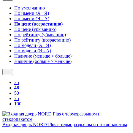
По умолчанию
По имени (A - Я)
По имени (Я - A)
По цене (возрастанию)
По цене (убыванию)
По рейтингу (убыванию)
По рейтингу (возрастанию)
По модели (A - Я)
По модели (Я - A)
Наличие (меньше > больше)
Наличие (больше > меньше)
25
48
50
75
100
Входная дверь NORD Plus с терморазрывом и стеклопакетом