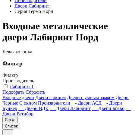
Производители
Двери Лабиринт
Серия Термо Норд
Входные металлические
двери Лабиринт Норд
Левая колонка
Фильтр
Фильтр
Производитель
Лабиринт
1
Подобрать
Сбросить
Входные двери
Двери с окном
Двери с умным замком
Двери
Чёрные
C окном
Производители
- Двери АСД
- Двери
Бункер
- Двери ВДК
- Двери Лабиринт
- Двери Браво
-
Двери Ратибор
Сетка
Список