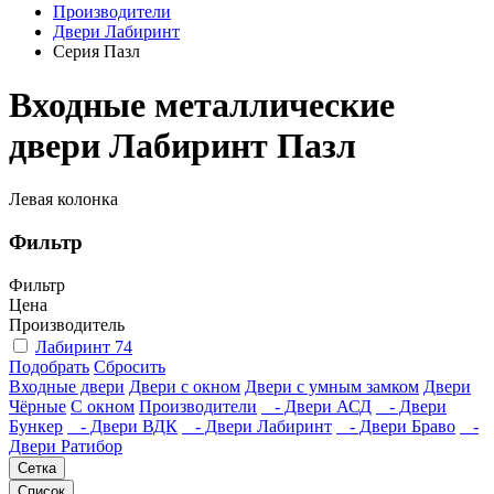
Производители
Двери Лабиринт
Серия Пазл
Входные металлические
двери Лабиринт Пазл
Левая колонка
Фильтр
Фильтр
Цена
Производитель
Лабиринт
74
Подобрать
Сбросить
Входные двери
Двери с окном
Двери с умным замком
Двери
Чёрные
C окном
Производители
- Двери АСД
- Двери
Бункер
- Двери ВДК
- Двери Лабиринт
- Двери Браво
-
Двери Ратибор
Сетка
Список