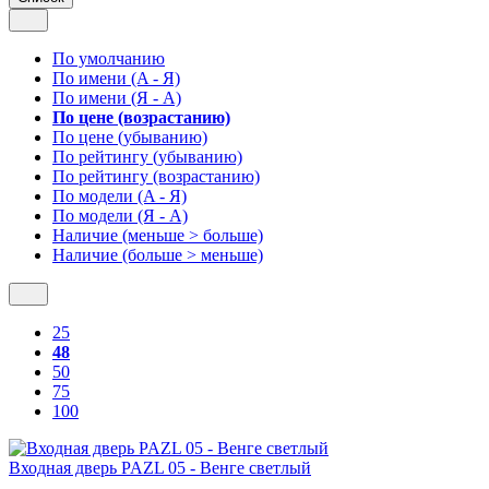
По умолчанию
По имени (A - Я)
По имени (Я - A)
По цене (возрастанию)
По цене (убыванию)
По рейтингу (убыванию)
По рейтингу (возрастанию)
По модели (A - Я)
По модели (Я - A)
Наличие (меньше > больше)
Наличие (больше > меньше)
25
48
50
75
100
Входная дверь PAZL 05 - Венге светлый